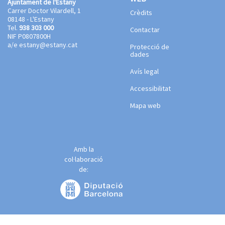
Ajuntament de l'Estany
Carrer Doctor Vilardell, 1
Crèdits
08148 - L'Estany
Tel.
938 303 000
Contactar
NIF P0807800H
a/e
estany@estany.cat
Protecció de
dades
Avís legal
Accessibilitat
Mapa web
Amb la
col·laboració
de: