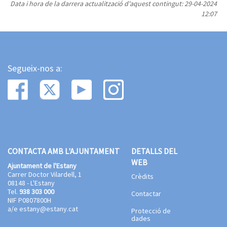
Data i hora de la darrera actualització d'aquest contingut:
29-04-2024
12:07
Segueix-nos a:
CONTACTA AMB L'AJUNTAMENT
DETALLS DEL
WEB
Ajuntament de l'Estany
Carrer Doctor Vilardell, 1
Crèdits
08148 - L'Estany
Tel.
938 303 000
Contactar
NIF P0807800H
a/e
estany@estany.cat
Protecció de
dades