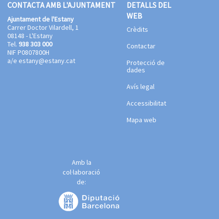
CONTACTA AMB L'AJUNTAMENT
DETALLS DEL
WEB
Ajuntament de l'Estany
Carrer Doctor Vilardell, 1
Crèdits
08148 - L'Estany
Tel.
938 303 000
Contactar
NIF P0807800H
a/e
estany@estany.cat
Protecció de
dades
Avís legal
Accessibilitat
Mapa web
Amb la
col·laboració
de: