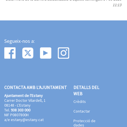
11:13
Segueix-nos a:
CONTACTA AMB L'AJUNTAMENT
DETALLS DEL
WEB
Ajuntament de l'Estany
Carrer Doctor Vilardell, 1
Crèdits
08148 - L'Estany
Tel.
938 303 000
Contactar
NIF P0807800H
a/e
estany@estany.cat
Protecció de
dades