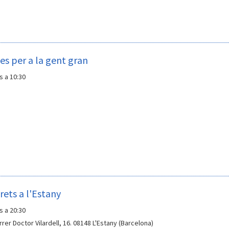
tes per a la gent gran
s a 10:30
rets a l'Estany
s a 20:30
rrer Doctor Vilardell, 16. 08148 L'Estany (Barcelona)