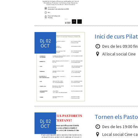
Inici de curs Pila
Dj.
02
OCT
Des de les 09:30 fin
Al local social Cine
Tornen els Pasto
Dj.
02
OCT
Des de les 19:00 fin
Local social Cine ca