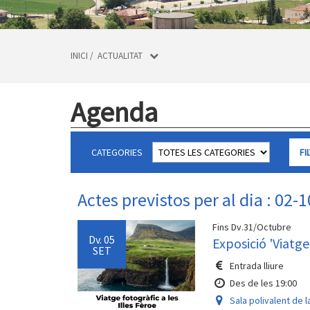
INICI
/
ACTUALITAT
Agenda
CATEGORIES
Actes previstos per al dia : 02-
Fins Dv.31/Octubre
Dv.
05
Exposició 'Viatge 
SET
Entrada lliure
Des de les 19:00
Sala polivalent de l