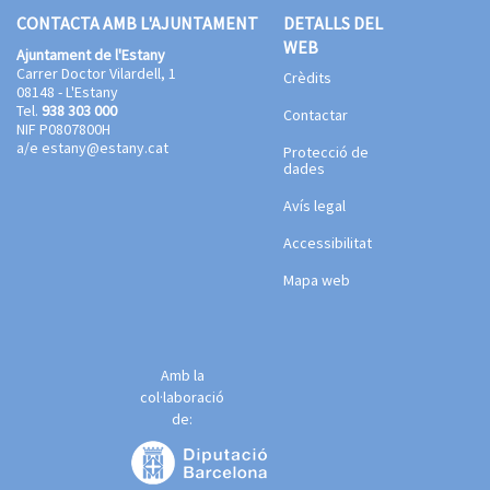
CONTACTA AMB L'AJUNTAMENT
DETALLS DEL
WEB
Ajuntament de l'Estany
Carrer Doctor Vilardell, 1
Crèdits
08148 - L'Estany
Tel.
938 303 000
Contactar
NIF P0807800H
a/e
estany@estany.cat
Protecció de
dades
Avís legal
Accessibilitat
Mapa web
Amb la
col·laboració
de: