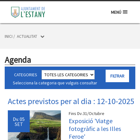
MENÚ
INICI
/
ACTUALITAT
Agenda
CATEGORIES
Selecciona la categoria que vulguis consultar
Actes previstos per al dia : 12-10-2025
Fins Dv.31/Octubre
Dv.
05
Exposició 'Viatge
SET
fotogràfic a les Illes
Feroe'