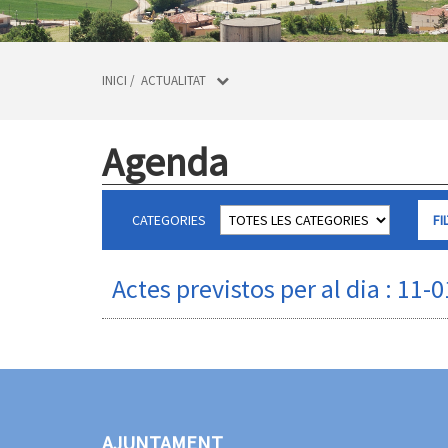
INICI
/
ACTUALITAT
Agenda
CATEGORIES
Actes previstos per al dia : 11-
AJUNTAMENT