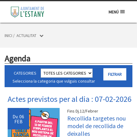
MENÚ
INICI
/
ACTUALITAT
Agenda
CATEGORIES
Selecciona la categoria que vulguis consultar
Actes previstos per al dia : 07-02-2026
Fins Dj.12/Febrer
Dv.
06
Recollida targetes nou
FEB
model de recollida de
deixalles