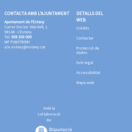
CONTACTA AMB L'AJUNTAMENT
DETALLS DEL
WEB
Ajuntament de l'Estany
Carrer Doctor Vilardell, 1
Crèdits
08148 - L'Estany
Tel.
938 303 000
Contactar
NIF P0807800H
a/e
estany@estany.cat
Protecció de
dades
Avís legal
Accessibilitat
Mapa web
Amb la
col·laboració
de: