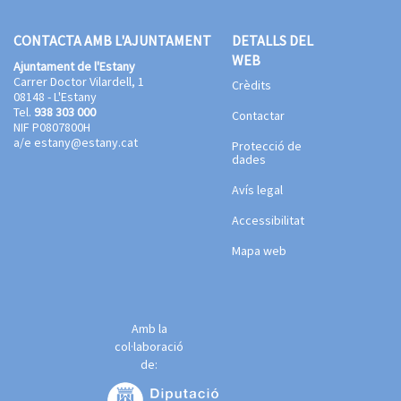
CONTACTA AMB L'AJUNTAMENT
DETALLS DEL
WEB
Ajuntament de l'Estany
Carrer Doctor Vilardell, 1
Crèdits
08148 - L'Estany
Tel.
938 303 000
Contactar
NIF P0807800H
a/e
estany@estany.cat
Protecció de
dades
Avís legal
Accessibilitat
Mapa web
Amb la
col·laboració
de: