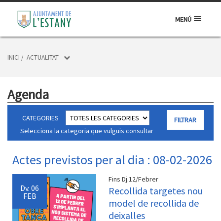
MENÚ
INICI
/
ACTUALITAT
Agenda
CATEGORIES
Selecciona la categoria que vulguis consultar
Actes previstos per al dia : 08-02-2026
Fins Dj.12/Febrer
Dv.
06
Recollida targetes nou
FEB
model de recollida de
deixalles