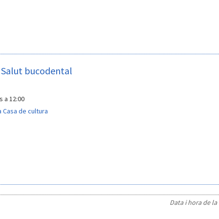
- Salut bucodental
s a 12:00
a Casa de cultura
Data i hora de la