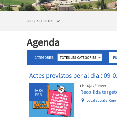
INICI
/
ACTUALITAT
Agenda
CATEGORIES
Actes previstos per al dia : 09-
Fins Dj.12/Febrer
Dv.
06
Recollida target
FEB
Local social el Cine