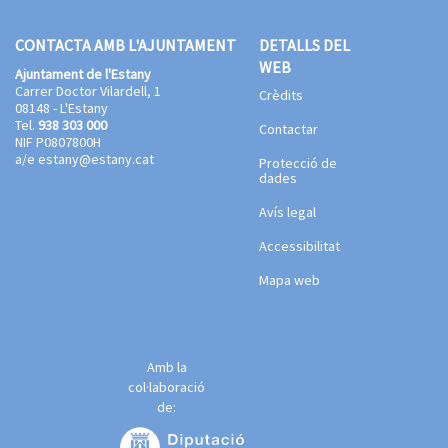
CONTACTA AMB L'AJUNTAMENT
DETALLS DEL
WEB
Ajuntament de l'Estany
Carrer Doctor Vilardell, 1
Crèdits
08148 - L'Estany
Tel.
938 303 000
Contactar
NIF P0807800H
a/e
estany@estany.cat
Protecció de
dades
Avís legal
Accessibilitat
Mapa web
Amb la
col·laboració
de: