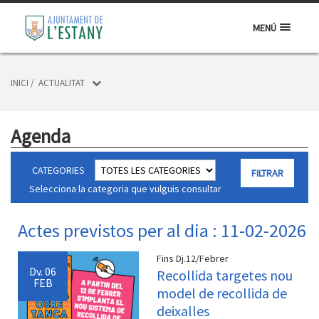
MENÚ
INICI
/
ACTUALITAT
Agenda
CATEGORIES
Selecciona la categoria que vulguis consultar
Actes previstos per al dia : 11-02-2026
Fins Dj.12/Febrer
Dv.
06
Recollida targetes nou
FEB
model de recollida de
deixalles