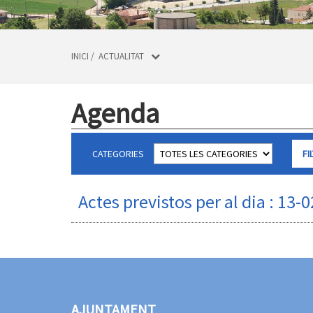
INICI
/
ACTUALITAT
Agenda
CATEGORIES
Actes previstos per al dia : 13-
AJUNTAMENT