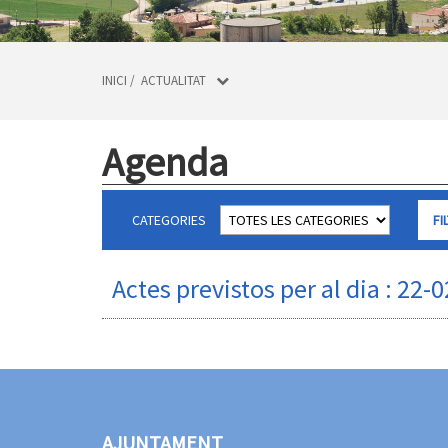
INICI
/
ACTUALITAT
Agenda
CATEGORIES
Actes previstos per al dia : 22-
AJUNTAMENT