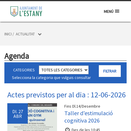
MENÚ
INICI
/
ACTUALITAT
Agenda
CATEGORIES
Selecciona la categoria que vulguis consultar
Actes previstos per al dia : 12-06-2026
Fins Dl.14/Desembre
Dl.
27
Taller d'estimulació
ABR
cognitiva 2026
Des de les 10:45