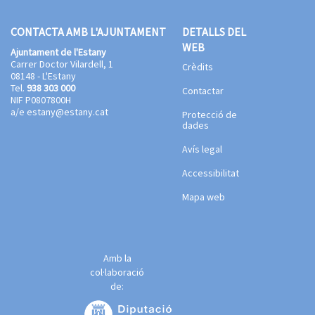
CONTACTA AMB L'AJUNTAMENT
DETALLS DEL
WEB
Ajuntament de l'Estany
Carrer Doctor Vilardell, 1
Crèdits
08148 - L'Estany
Tel.
938 303 000
Contactar
NIF P0807800H
a/e
estany@estany.cat
Protecció de
dades
Avís legal
Accessibilitat
Mapa web
Amb la
col·laboració
de: