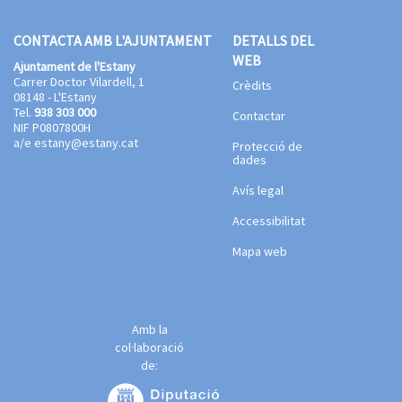
CONTACTA AMB L'AJUNTAMENT
DETALLS DEL
WEB
Ajuntament de l'Estany
Carrer Doctor Vilardell, 1
Crèdits
08148 - L'Estany
Tel.
938 303 000
Contactar
NIF P0807800H
a/e
estany@estany.cat
Protecció de
dades
Avís legal
Accessibilitat
Mapa web
Amb la
col·laboració
de: