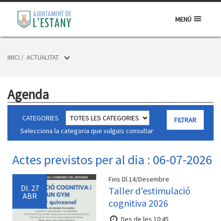
MENÚ
INICI
/
ACTUALITAT
Agenda
CATEGORIES
Selecciona la categoria que vulguis consultar
Actes previstos per al dia : 06-07-2026
Fins Dl.14/Desembre
Dl.
27
Taller d'estimulació
ABR
cognitiva 2026
Des de les 10:45