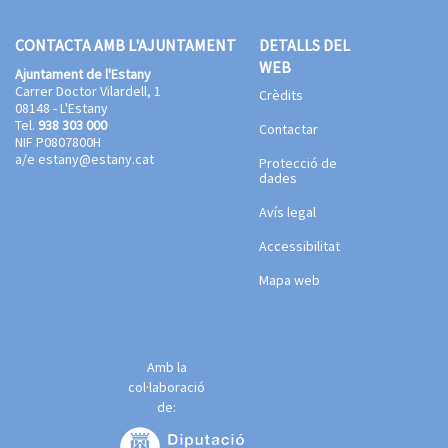
CONTACTA AMB L'AJUNTAMENT
DETALLS DEL
WEB
Ajuntament de l'Estany
Carrer Doctor Vilardell, 1
Crèdits
08148 - L'Estany
Tel.
938 303 000
Contactar
NIF P0807800H
a/e
estany@estany.cat
Protecció de
dades
Avís legal
Accessibilitat
Mapa web
Amb la
col·laboració
de: