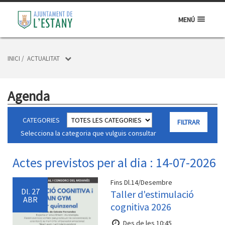
MENÚ
INICI
/
ACTUALITAT
Agenda
CATEGORIES
Selecciona la categoria que vulguis consultar
Actes previstos per al dia : 14-07-2026
Fins Dl.14/Desembre
Dl.
27
Taller d'estimulació
ABR
cognitiva 2026
Des de les 10:45