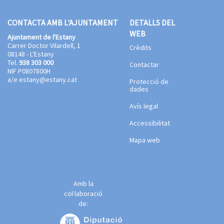
CONTACTA AMB L'AJUNTAMENT
DETALLS DEL
WEB
Ajuntament de l'Estany
Carrer Doctor Vilardell, 1
Crèdits
08148 - L'Estany
Tel.
938 303 000
Contactar
NIF P0807800H
a/e
estany@estany.cat
Protecció de
dades
Avís legal
Accessibilitat
Mapa web
Amb la
col·laboració
de: