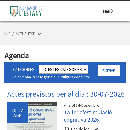
MENÚ
INICI
/
ACTUALITAT
Agenda
CATEGORIES
Selecciona la categoria que vulguis consultar
Actes previstos per al dia : 30-07-2026
Fins Dl.14/Desembre
Dl.
27
Taller d'estimulació
ABR
cognitiva 2026
Des de les 10:45