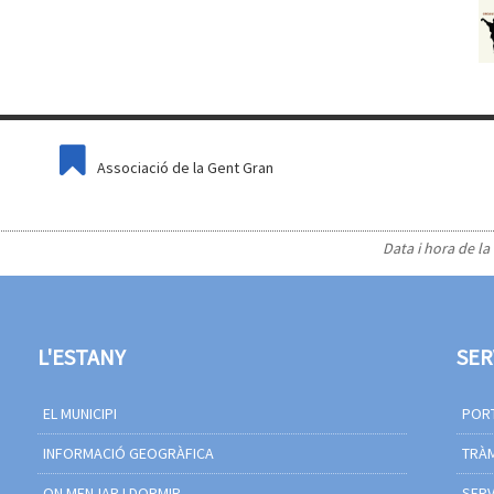
Associació de la Gent Gran
Data i hora de la
L'ESTANY
SER
EL MUNICIPI
PORT
INFORMACIÓ GEOGRÀFICA
TRÀM
ON MENJAR I DORMIR
SERV