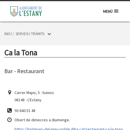
MENÚ
INICI
/
SERVEIS I TRÀMITS
Ca la Tona
Bar - Restaurant
Carrer Major, 5 - baixos
08148 - L'Estany
93 640 51 48
Obert de dimecres a diumenge.
https://botigues-del-meu-poble.diba.cat/restaurant-ca-la-tona