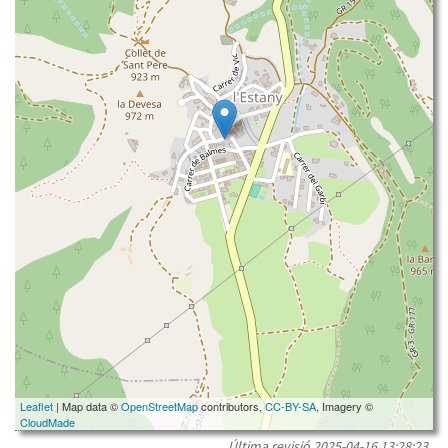
Leaflet
| Map data ©
OpenStreetMap
contributors,
CC-BY-SA
, Imagery ©
CloudMade
Última revisió
2025-04-16 13:28:23