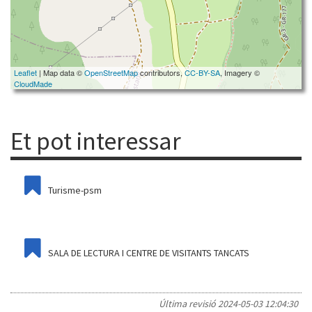
Leaflet
| Map data ©
OpenStreetMap
contributors,
CC-BY-SA
, Imagery ©
CloudMade
Et pot interessar
Turisme-psm
SALA DE LECTURA I CENTRE DE VISITANTS TANCATS
Última revisió
2024-05-03 12:04:30