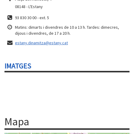
08148 - L'Estany
93 830 30 00 - ext. 5
Matins: dimarts i divendres de 10 a 13 h. Tardes: dimecres,
dijous i divendres, de 17 a 20 h.
estany.dinamitza@estany.cat
IMATGES
Mapa