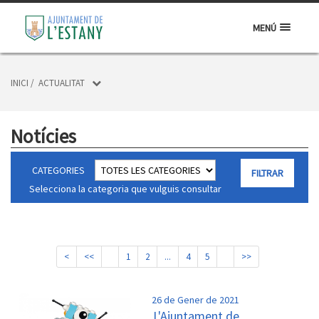
MENÚ
INICI
/
ACTUALITAT
Notícies
CATEGORIES
Selecciona la categoria que vulguis consultar
<
<<
1
2
...
4
5
>>
26 de Gener de 2021
L'Ajuntament de