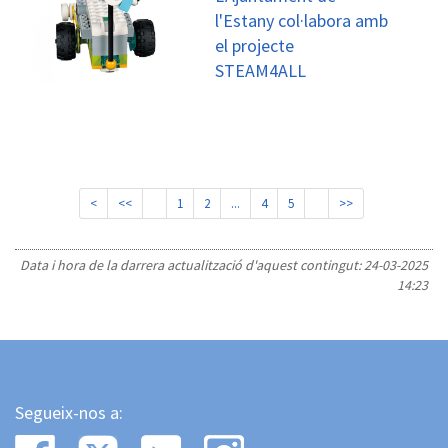
l'Estany col·labora amb
el projecte
STEAM4ALL
<
<<
1
2
...
4
5
>>
Data i hora de la darrera actualització d'aquest contingut:
24-03-2025
14:23
Segueix-nos a: