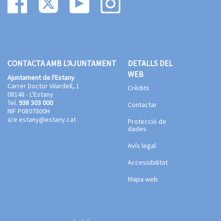
CONTACTA AMB L'AJUNTAMENT
DETALLS DEL
WEB
Ajuntament de l'Estany
Carrer Doctor Vilardell, 1
Crèdits
08148 - L'Estany
Tel.
938 303 000
Contactar
NIF P0807800H
a/e
estany@estany.cat
Protecció de
dades
Avís legal
Accessibilitat
Mapa web